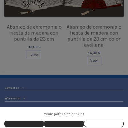
Abanico de ceremonia o
Abanico de ceremonia o
fiesta de madera con
fiesta de madera con
puntilla de 23 cm
puntilla de 23 cm color
avellana
43,95 €
46,30 €
View
View
Contact us
Informacion
Veure política de cookies