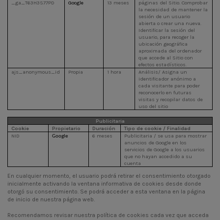
_ga_T63H3S77PD
Google
13 meses
páginas del Sitio. Comprobar
la necesidad de mantener la
sesión de un usuario
abierta o crear una nueva.
Identificar la sesión del
usuario, para recoger la
ubicación geográfica
aproximada del ordenador
que accede al Sitio con
efectos estadísticos.
ajs_anonymous_id
Propia
1 hora
Análisis/ Asigna un
identificador anónimo a
cada visitante para poder
reconocerlo en futuras
visitas y recopilar datos de
uso del sitio
Publicitaria
Cookie
Propietario
Duración
Tipo de cookie / Finalidad
NID
6 meses
Publicitaria / se usa para mostrar
Google
anuncios de Google en los
servicios de Google a los usuarios
que no hayan accedido a su
cuenta
En cualquier momento, el usuario podrá retirar el consentimiento otorgado
inicialmente activando la ventana informativa de cookies desde donde
otorgó su consentimiento. Se podrá acceder a esta ventana en la página
de inicio de nuestra página web.
Recomendamos revisar nuestra política de cookies cada vez que acceda