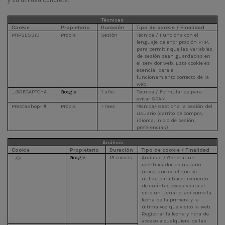
Técnicas
Cookie
Propietario
Duración
Tipo de cookie / Finalidad
PHPSESSID
Propia
Sesión
Técnica / Funciona con el
lenguaje de encriptación PHP,
para permitir que las variables
de sesión sean guardadas en
el servidor web. Esta cookie es
esencial para el
funcionamiento correcto de la
web.
_GRECAPTCHA
Google
1 año
Técnica / Formularios para
evitar SPAM.
PrestaShop- #
Propia
1 mes
Técnica/ Gestiona la sesión del
usuario (carrito de compra,
idioma, inicio de sesión,
preferencias).
Análisis
Cookie
Propietario
Duración
Tipo de cookie / Finalidad
_ga
Google
13 meses
Análisis / Generar un
identificador de usuario
único, que es el que se
utiliza para hacer recuento
de cuántas veces visita el
sitio un usuario, así como la
fecha de la primera y la
última vez que visitó la web.
Registrar la fecha y hora de
acceso a cualquiera de las