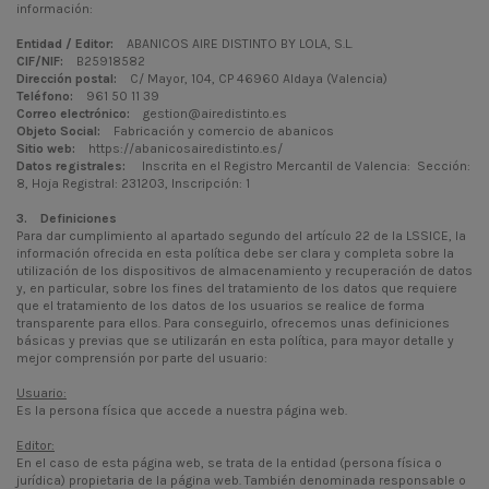
información:
Entidad / Editor:
ABANICOS AIRE DISTINTO BY LOLA, S.L.
CIF/NIF:
B25918582
Dirección postal:
C/ Mayor, 104, CP 46960 Aldaya (Valencia)
Teléfono:
961 50 11 39
Correo electrónico:
gestion@airedistinto.es
Objeto Social:
Fabricación y comercio de abanicos
Sitio web:
https://abanicosairedistinto.es/
Datos registrales:
Inscrita en el Registro Mercantil de Valencia: Sección:
8, Hoja Registral: 231203, Inscripción: 1
3. Definiciones
Para dar cumplimiento al apartado segundo del artículo 22 de la LSSICE, la
información ofrecida en esta política debe ser clara y completa sobre la
utilización de los dispositivos de almacenamiento y recuperación de datos
y, en particular, sobre los fines del tratamiento de los datos que requiere
que el tratamiento de los datos de los usuarios se realice de forma
transparente para ellos. Para conseguirlo, ofrecemos unas definiciones
básicas y previas que se utilizarán en esta política, para mayor detalle y
mejor comprensión por parte del usuario:
Usuario:
Es la persona física que accede a nuestra página web.
Editor:
En el caso de esta página web, se trata de la entidad (persona física o
jurídica) propietaria de la página web. También denominada responsable o