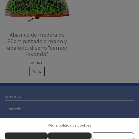
Abanico de madera de
23cm pintado a mano y
abalorio, diseño "campo
lavanda"
36,15 €
View
Contact us
Informacion
Veure política de cookies