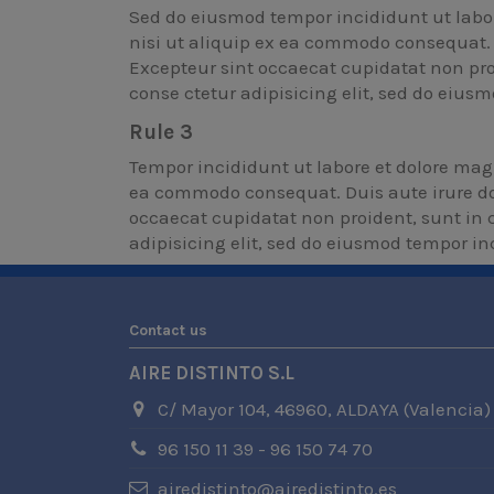
Sed do eiusmod tempor incididunt ut labo
nisi ut aliquip ex ea commodo consequat. Du
Excepteur sint occaecat cupidatat non proi
conse ctetur adipisicing elit, sed do ei
Rule 3
Tempor incididunt ut labore et dolore mag
ea commodo consequat. Duis aute irure dolo
occaecat cupidatat non proident, sunt in c
adipisicing elit, sed do eiusmod tempor 
Contact us
AIRE DISTINTO S.L
C/ Mayor 104, 46960, ALDAYA (Valencia)
96 150 11 39 - 96 150 74 70
airedistinto@airedistinto.es