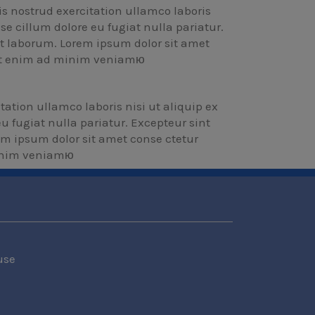
 nostrud exercitation ullamco laboris
se cillum dolore eu fugiat nulla pariatur.
st laborum. Lorem ipsum dolor sit amet
. Ut enim ad minim veniamю
tion ullamco laboris nisi ut aliquip ex
u fugiat nulla pariatur. Excepteur sint
em ipsum dolor sit amet conse ctetur
minim veniamю
use