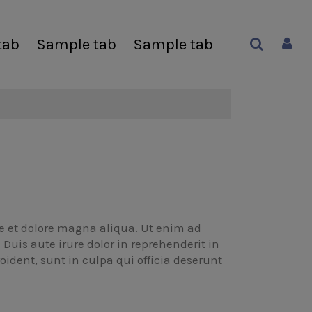
tab
Sample tab
Sample tab
re et dolore magna aliqua. Ut enim ad
uis aute irure dolor in reprehenderit in
oident, sunt in culpa qui officia deserunt