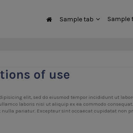
Sample 
Sample tab
tions of use
dipisicing elit, sed do eiusmod tempor incididunt ut labo
llamco laboris nisi ut aliquip ex ea commodo consequat. D
t nulla pariatur. Excepteur sint occaecat cupidatat non pr