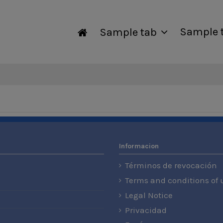
Sample 
Sample tab
Informacion
Términos de revocación
Terms and conditions of 
Legal Notice
Privacidad