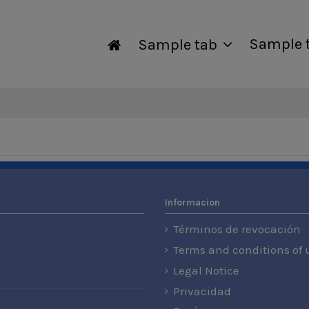
Sample 
Sample tab
Informacion
Términos de revocación
Terms and conditions of 
Legal Notice
Privacidad